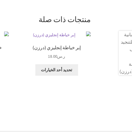
منتجات ذات صلة
إبر خياطة إنجليزي (درزن)
خي
ر.س
18.00
هناك
تحديد أحد الخيارات
العديد
من
الأشكال
المختلفة
لهذا
المنتج.
يمكن
اختيار
الخيارات
على