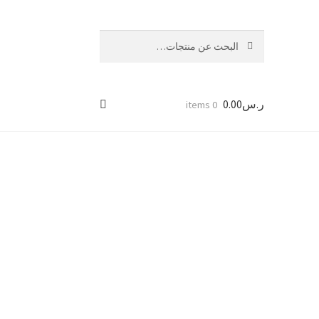
بحث
البحث
عن:
ر.س
0.00
0 items