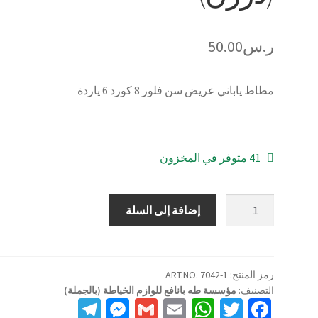
ر.س
50.00
مطاط ياباني عريض سن فلور 8 كورد 6 ياردة
41 متوفر في المخزون
كمية
إضافة إلى السلة
مطاط
ياباني
عريض
سن
رمز المنتج:
ART.NO. 7042-1
التصنيف:
مؤسسة طه بانافع للوازم الخياطة (بالجملة)
فلور
Te
M
G
E
W
T
Fa
12