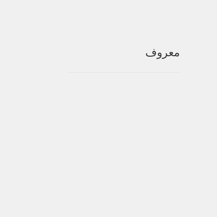
يارات
ى
حة
نتج
معروف