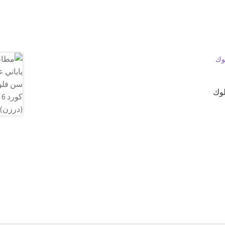
لوك
اك
ديد
شكال
ختلفة
ا
نتج.
كن
يار