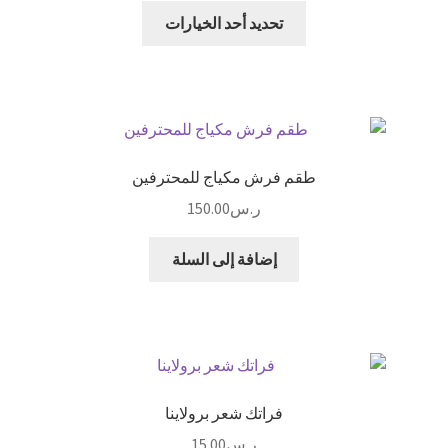
الخيارات
هناك
تحديد أحد الخيارات
على
العديد
صفحة
من
المنتج
الأشكال
المختلفة
لهذا
المنتج.
طقم فرش مكياج للمحترفين
يمكن
ر.س
150.00
اختيار
الخيارات
إضافة إلى السلة
على
صفحة
المنتج
فراتك شعر برولاينا
ر.س
15.00