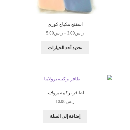
اسفنج مكياج كوري
نطاق
ر.س
3.00
–
ر.س
5.00
السعر:
هناك
من
تحديد أحد الخيارات
العديد
من
خلال
الأشكال
المختلفة
لهذا
المنتج.
اظافر تركيبه برولاينا
يمكن
ر.س
10.00
اختيار
الخيارات
إضافة إلى السلة
على
صفحة