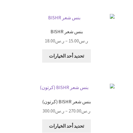
المنتج
بنس شعر BISHR
نطاق
ر.س
15.00
–
ر.س
18.00
السعر:
هناك
من
تحديد أحد الخيارات
العديد
من
خلال
الأشكال
المختلفة
لهذا
المنتج.
بنس شعر BISHR (كرتون)
يمكن
نطاق
ر.س
270.00
–
ر.س
300.00
اختيار
السعر:
الخيارات
هناك
من
تحديد أحد الخيارات
على
العديد