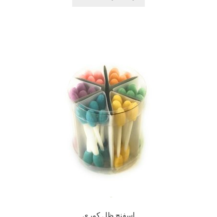
اسفنج ظل كوري