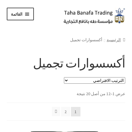
Skip
Skip
القائمة
to
to
navigation
content
الرئيسية
الرئيسية
أكسسوارات تجميل
حسابي
أكسسوارات تجميل
Expand
المتجر
child
menu
عرض 1–12 من أصل 20 نتيجة
الضياء لأدوات التجميل
2
1
مؤسسة طه بانافع للوازم الخياطة