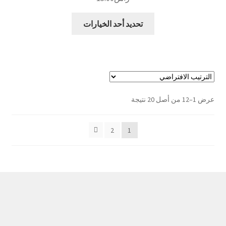
هناك
تحديد أحد الخيارات
العديد
من
الأشكال
المختلفة
لهذا
المنتج.
عرض 1–12 من أصل 20 نتيجة
يمكن
اختيار
2
1
الخيارات
على
صفحة
المنتج