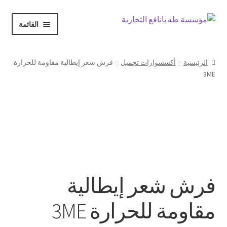
Skip
Skip
القائمة
to
to
navigation
content
الرئيسية
الرئيسية
أكسسوارات تجميل
فرش شعر إيطالية مقاومة للحرارة
3ME
حسابي
Expand
المتجر
child
menu
سلة المشتريات
فرش شعر إيطالية
مقاومة للحرارة 3ME
إنهاء الطلب