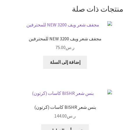
gr
se
ai
ai
at
tt
b
منتجات ذات صلة
a
n
l
l
sA
er
o
m
ge
p
o
r
p
k
مجفف شعر ويف NEW 3200 للمحترفين
ر.س
75.00
إضافة إلى السلة
بنس شعر BISHR كاسات (كرتون)
ر.س
144.00
هناك