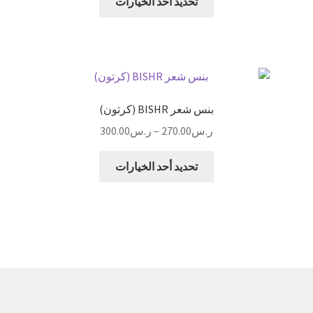
تحديد أحد الخيارات
العديد
من
الأشكال
المختلفة
لهذا
المنتج.
بنس شعر BISHR (كرتون)
يمكن
نطاق
ر.س
270.00
–
ر.س
300.00
اختيار
السعر:
الخيارات
هناك
من
تحديد أحد الخيارات
على
العديد
صفحة
من
خلال
المنتج
الأشكال
المختلفة
لهذا
المنتج.
يمكن
اختيار