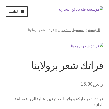
Skip
Skip
القائمة
to
to
navigation
content
الرئيسية
الرئيسية
أكسسوارات تجميل
فراتك شعر برولاينا
حسابي
Expand
فراتك شعر برولاينا
المتجر
child
menu
سلة المشتريات
ر.س
15.00
إنهاء الطلب
فراتك شعر ماركة برولاينا للمحترفين . عالية الجودة صناعة
ألمانية