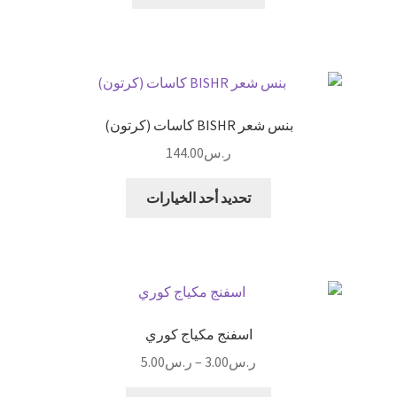
بنس شعر BISHR كاسات (كرتون)
ر.س
144.00
هناك
تحديد أحد الخيارات
العديد
من
الأشكال
المختلفة
لهذا
المنتج.
اسفنج مكياج كوري
يمكن
نطاق
ر.س
3.00
–
ر.س
5.00
اختيار
السعر:
الخيارات
هناك