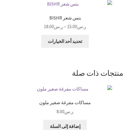
m
ge
p
o
r
p
k
بنس شعر BISHR
نطاق
ر.س
15.00
–
ر.س
18.00
السعر:
هناك
من
تحديد أحد الخيارات
العديد
من
خلال
الأشكال
المختلفة
منتجات ذات صلة
لهذا
المنتج.
يمكن
اختيار
مساكات مفرغة صغير ملون
الخيارات
على
ر.س
8.00
صفحة
المنتج
إضافة إلى السلة