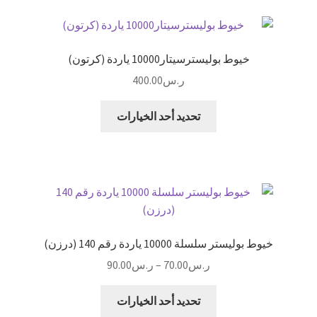
m
ge
p
o
r
p
k
خيوط بوليسترسيتار10000 ياردة (كرتون)
ر.س
400.00
هناك
تحديد أحد الخيارات
العديد
من
الأشكال
المختلفة
لهذا
المنتج.
يمكن
خيوط بوليستر سلسلة 10000 ياردة رقم 140 (درزن)
اختيار
نطاق
ر.س
70.00
–
ر.س
90.00
الخيارات
السعر:
على
هناك
من
تحديد أحد الخيارات
صفحة
العديد