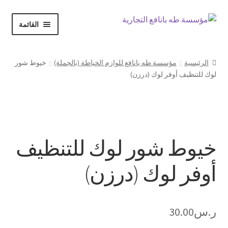
Skip
Skip
القائمة
to
to
navigation
content
الرئيسية
الرئيسية
مؤسسة طه بانافع للوازم الخياطة (بالجملة)
خيوط شور
لوك للتنظيف أوفر لوك (درزن)
حسابي
Expand
المتجر
child
خيوط شور لوك للتنظيف
menu
أوفر لوك (درزن)
سلة المشتريات
إنهاء الطلب
ر.س
30.00