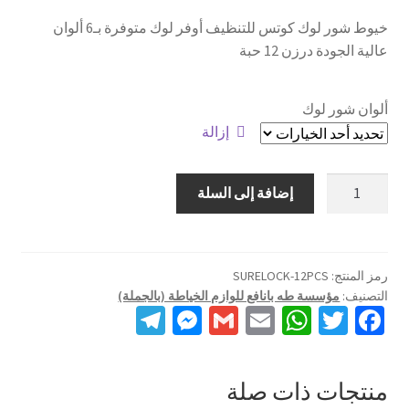
خيوط شور لوك كوتس للتنظيف أوفر لوك متوفرة بـ6 ألوان
تواصل معنا
عالية الجودة درزن 12 حبة
من نحن
ألوان شور لوك
إزالة
كمية
إضافة إلى السلة
خيوط
شور
لوك
للتنظيف
رمز المنتج:
SURELOCK-12PCS
التصنيف:
مؤسسة طه بانافع للوازم الخياطة (بالجملة)
أوفر
Te
M
G
E
W
T
Fa
لوك
le
es
m
m
h
wi
ce
(درزن)
gr
se
ai
ai
at
tt
b
منتجات ذات صلة
a
n
l
l
sA
er
o