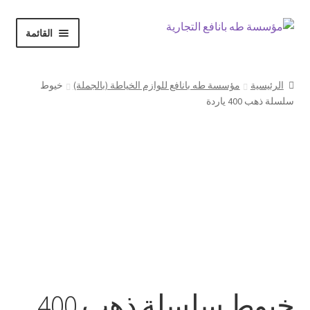
Skip
Skip
القائمة
to
to
navigation
content
الرئيسية
الرئيسية
مؤسسة طه بانافع للوازم الخياطة (بالجملة)
خيوط
سلسلة ذهب 400 ياردة
حسابي
Expand
المتجر
child
menu
سلة المشتريات
إنهاء الطلب
خيوط سلسلة ذهب 400