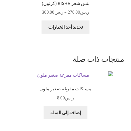
بنس شعر BISHR (كرتون)
نطاق
ر.س
270.00
–
ر.س
300.00
السعر:
هناك
من
تحديد أحد الخيارات
العديد
من
خلال
الأشكال
المختلفة
منتجات ذات صلة
لهذا
المنتج.
يمكن
اختيار
مساكات مفرغة صغير ملون
الخيارات
على
ر.س
8.00
صفحة
المنتج
إضافة إلى السلة