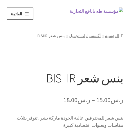
Skip
Skip
القائمة
to
to
navigation
content
الرئيسية
الرئيسية
أكسسوارات تجميل
بنس شعر BISHR
حسابي
Expand
بنس شعر BISHR
المتجر
child
menu
سلة المشتريات
نطاق
ر.س
15.00
–
ر.س
18.00
السعر:
إنهاء الطلب
بنس شعر للمحترفين عالية الجودة ماركة بشر . تتوفر بثلاث
من
مقاسات وبعبوات اقتصادية كبيرة